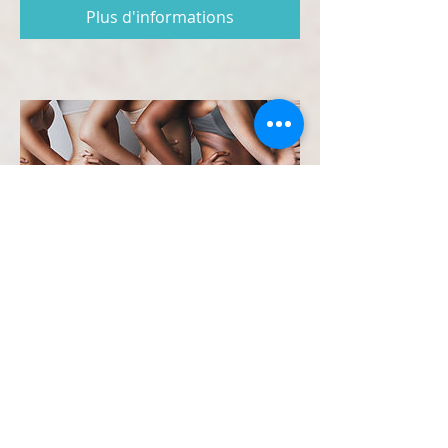
Plus d'informations
Liposuccion des fesses -
Lipoaspiration
L'intervention chirurgicale a pour
but d'aspirer et vider les bourrelets