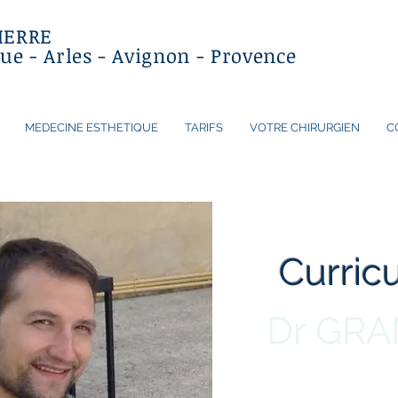
IERRE
ue - Arles - Avignon - Provence
MEDECINE ESTHETIQUE
TARIFS
VOTRE CHIRURGIEN
C
Curric
Dr GRA