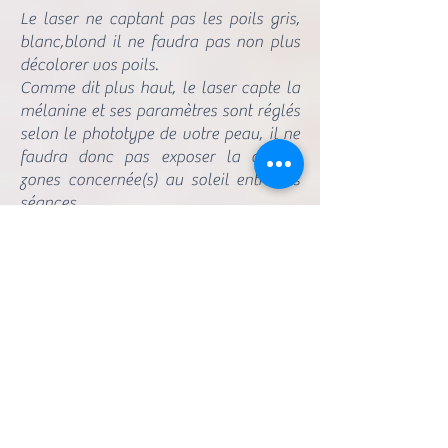
Le laser ne captant pas les poils gris,
blanc,blond il ne faudra pas non plus
décolorer vos poils.
Comme dit plus haut, le laser capte la
mélanine et ses paramètres sont réglés
selon le phototype de votre peau, il ne
faudra donc pas exposer la ou les
zones concernée(s) au soleil entre les
séances.
Pour le visage utilisez une crème
solaire ou un maquillage avec un SPF
au quotidien , même derrière le pare
brise ou une vitre ,de façon prolongée,
le soleil pigmente votre peau.
Dans la même logique , il ne faudra
donc pas non plus faire de séance d'UV,
de douche autobronzante (tanning) ni
prendre de complément alimentaire
solaire type oenobiol etc contenant du