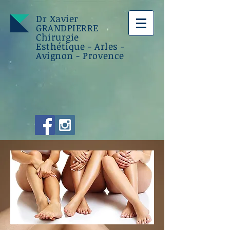
Dr Xavier
GRANDPIERRE
Chirurgie
Esthétique - Arles -
Avignon - Provence