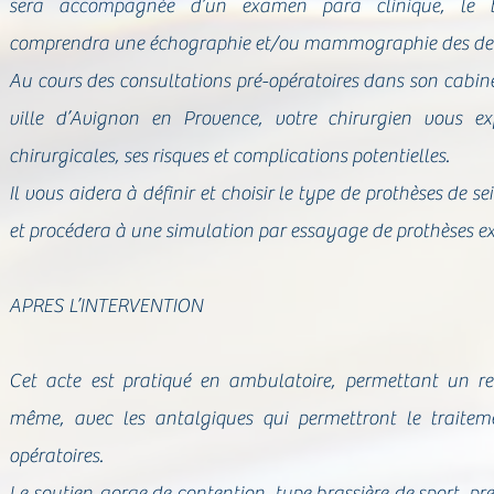
sera accompagnée d’un examen para clinique, le b
comprendra une échographie et/ou mammographie des deu
Au cours des consultations pré-opératoires dans son cabin
ville d’Avignon en Provence, votre chirurgien vous ex
chirurgicales, ses risques et complications potentielles.
Il vous aidera à définir et choisir le type de prothèses de sei
et procédera à une simulation par essayage de prothèses ex
APRES L’INTERVENTION
Cet acte est pratiqué en ambulatoire, permettant un ret
même, avec les antalgiques qui permettront le traitem
opératoires.
Le soutien-gorge de contention, type brassière de sport, pre