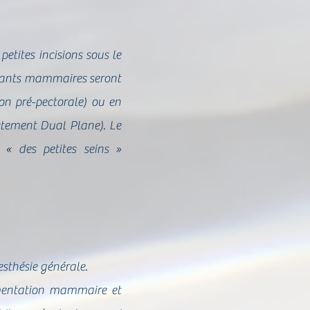
etites incisions sous le
plants mammaires seront
on pré-pectorale) ou en
actement Dual Plane). Le
 « des petites seins »
esthésie générale.
gmentation mammaire et