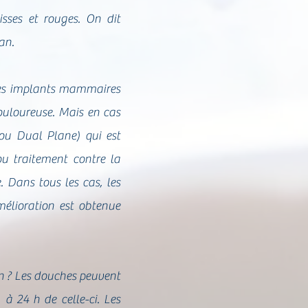
sses et rouges. On dit
an.
 des implants mammaires
ouloureuse. Mais en cas
 ou Dual Plane) qui est
ou traitement contre la
. Dans tous les cas, les
mélioration est obtenue
on ? Les douches peuvent
 à 24 h de celle-ci. Les