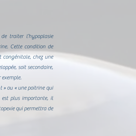
e traiter l’hypoplasie
ne. Cette condition de
oit congénitale, chez une
oppée, soit secondaire,
r exemple.
t » ou « une poitrine qui
 est plus importante, il
opexie qui permettra de