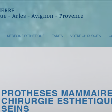
IERRE
ue - Arles - Avignon - Provence
MEDECINE ESTHETIQUE
TARIFS
VOTRE CHIRURGIEN
C
PROTHESES MAMMAIRE
CHIRURGIE ESTHETIQU
SEINS