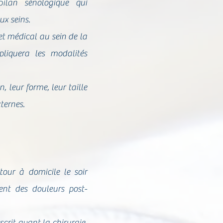
ilan sénologique qui
x seins.
et médical au sein de la
pliquera les modalités
n, leur forme, leur taille
ternes.
our à domicile le soir
ent des douleurs post-
scrit avant la chirurgie,