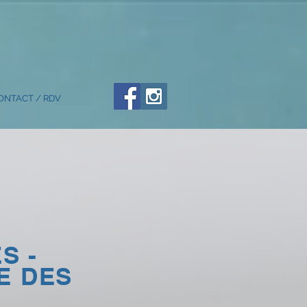
ONTACT / RDV
S -
E DES