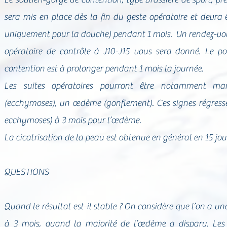
sera mis en place dès la fin du geste opératoire et devra ê
uniquement pour la douche) pendant 1 mois. Un rendez-vou
opératoire de contrôle à J10-J15 vous sera donné. Le po
contention est à prolonger pendant 1 mois la journée.
Les suites opératoires pourront être notamment ma
(ecchymoses), un œdème (gonflement). Ces signes régressen
ecchymoses) à 3 mois pour l’œdème.
La cicatrisation de la peau est obtenue en général en 15 jou
QUESTIONS
Quand le résultat est-il stable ? On considère que l’on a un
à 3 mois, quand la majorité de l’œdème a disparu. Les c