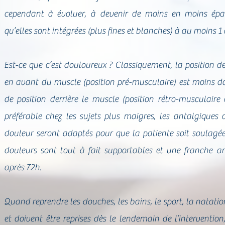
cependant à évoluer, à devenir de moins en moins épai
qu’elles sont intégrées (plus fines et blanches) à au moins 1 
Est-ce que c’est douloureux ? Classiquement, la position
en avant du muscle (position pré-musculaire) est moins d
de position derrière le muscle (position rétro-musculaire
préférable chez les sujets plus maigres, les antalgiques 
douleur seront adaptés pour que la patiente soit soulagée
douleurs sont tout à fait supportables et une franche a
après 72h.
Quand reprendre les douches, les bains, le sport, la natati
et doivent être reprises dès le lendemain de l’intervention,