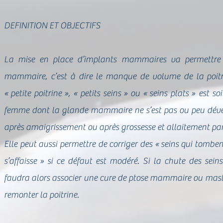
DEFINITION ET OBJECTIFS
La mise en place d’implants mammaires va permettre d
mammaire, c’est à dire le manque de volume de la poitri
« petite poitrine », « petits seins » ou « seins plats » est s
femme dont la glande mammaire ne s’est pas ou peu dével
après amaigrissement ou après grossesse et allaitement pa
Elle peut aussi permettre de corriger des « seins qui tomben
s’affaisse » si ce défaut est modéré. Si la chute des seins
faudra alors associer une cure de ptose mammaire ou mast
remonter la poitrine.